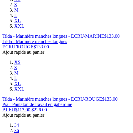
S
M
L
XL
XXL
Tilda - Marinière manches longues - ECRU/MARINE
$
133.00
Tilda - Marinière manches longues
ECRU/ROUGE
$
133.00
Ajout rapide au panier
XS
S
M
L
XL
XXL
Tilda - Marinière manches longues - ECRU/ROUGE
$
133.00
Pia - Pantalon de travail en gabardine
BLEU
$
113.00
$
226.00
Ajout rapide au panier
34
36