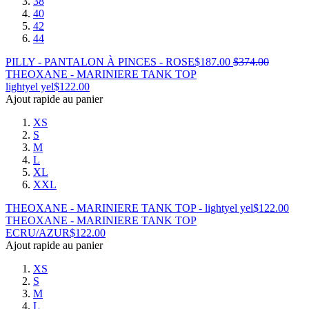
38
40
42
44
PILLY - PANTALON À PINCES - ROSE
$
187.00
$
374.00
THEOXANE - MARINIERE TANK TOP
lightyel yel
$
122.00
Ajout rapide au panier
XS
S
M
L
XL
XXL
THEOXANE - MARINIERE TANK TOP - lightyel yel
$
122.00
THEOXANE - MARINIERE TANK TOP
ECRU/AZUR
$
122.00
Ajout rapide au panier
XS
S
M
L