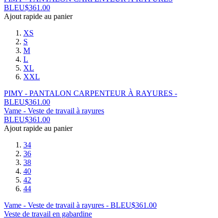
BLEU
$
361.00
Ajout rapide au panier
XS
S
M
L
XL
XXL
PIMY - PANTALON CARPENTEUR À RAYURES -
BLEU
$
361.00
Vame - Veste de travail à rayures
BLEU
$
361.00
Ajout rapide au panier
34
36
38
40
42
44
Vame - Veste de travail à rayures - BLEU
$
361.00
Veste de travail en gabardine