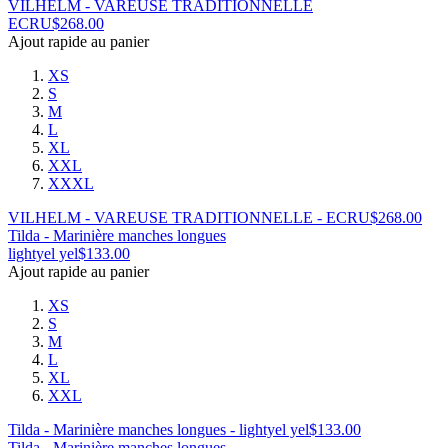
VILHELM - VAREUSE TRADITIONNELLE
ECRU
$
268.00
Ajout rapide au panier
XS
S
M
L
XL
XXL
XXXL
VILHELM - VAREUSE TRADITIONNELLE - ECRU
$
268.00
Tilda - Marinière manches longues
lightyel yel
$
133.00
Ajout rapide au panier
XS
S
M
L
XL
XXL
Tilda - Marinière manches longues - lightyel yel
$
133.00
Tilda - Marinière manches longues