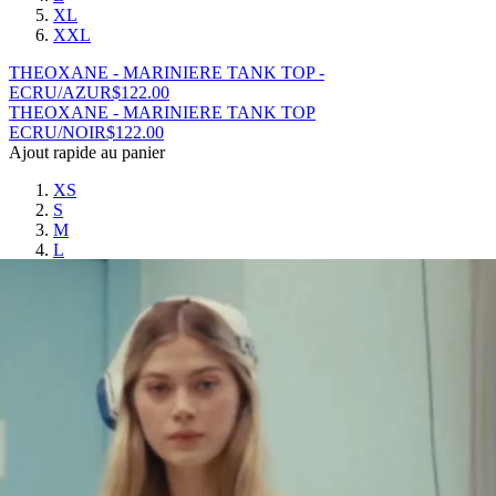
XL
XXL
THEOXANE - MARINIERE TANK TOP -
ECRU/AZUR
$
122.00
THEOXANE - MARINIERE TANK TOP
ECRU/NOIR
$
122.00
Ajout rapide au panier
XS
S
M
L
XL
XXL
THEOXANE - MARINIERE TANK TOP - ECRU/NOIR
$
122.00
THEOXANE - MARINIERE TANK TOP
ECRU/EPICE
$
122.00
Ajout rapide au panier
XS
S
M
L