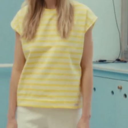
XL
XXL
THEOXANE - MARINIERE TANK TOP -
ECRU/EPICE
$
122.00
THEOXANE - MARINIERE TANK TOP
ECRU/VERT
$
122.00
Ajout rapide au panier
XS
S
M
L
XL
XXL
THEOXANE - MARINIERE TANK TOP - ECRU/VERT
$
122.00
THEOXANE - MARINIERE TANK TOP
ECRU/MARINE
$
122.00
Ajout rapide au panier
XS
S
M
L