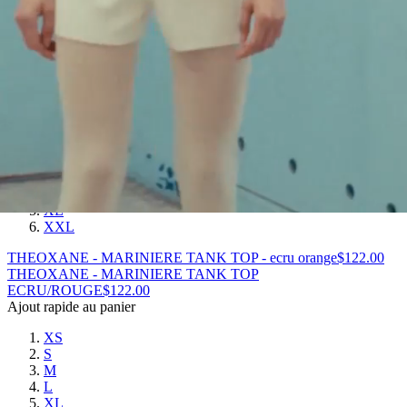
XL
XXL
THEOXANE - MARINIERE TANK TOP -
ECRU/MARINE
$
122.00
THEOXANE - MARINIERE TANK TOP
ecru orange
$
122.00
Ajout rapide au panier
XS
S
M
L
XL
XXL
THEOXANE - MARINIERE TANK TOP - ecru orange
$
122.00
THEOXANE - MARINIERE TANK TOP
ECRU/ROUGE
$
122.00
Ajout rapide au panier
XS
S
M
L
XL