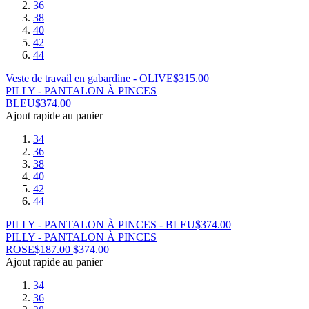
36
38
40
42
44
Veste de travail en gabardine - OLIVE
$
315.00
PILLY - PANTALON À PINCES
BLEU
$
374.00
Ajout rapide au panier
34
36
38
40
42
44
PILLY - PANTALON À PINCES - BLEU
$
374.00
PILLY - PANTALON À PINCES
ROSE
$
187.00
$
374.00
Ajout rapide au panier
34
36