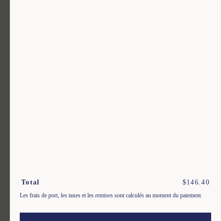
Un vêtement pour chaque usage.
Rejoignez notre newsletter.
S'inscrire
En m'inscrivant à cette newsletter, je reconnais avoir pris connaissance des conditions
générales de vente.
Total
$
146.40
Les frais de port, les taxes et les remises sont calculés au moment du paiement.
Instagram
Nos boutiques
Facebook
Contactez-nous
Pinterest
Conditions de livraisons, échanges et retours