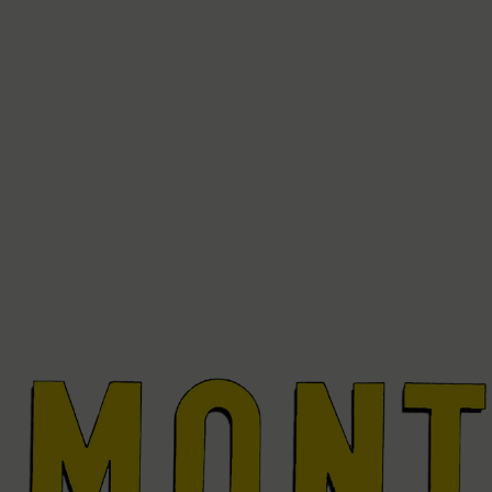
XS
S
M
L
XL
XS
S
M
L
XL
XS
S
M
L
XL
XXL
XXXL
34
36
38
40
4
XS
S
M
L
XL
XXL
XS
S
M
L
XL
X
XS
S
M
L
XL
XXL
XS
S
M
L
XL
X
XS
S
M
L
XL
XXL
34
36
38
40
4