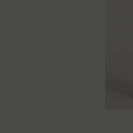
34
36
38
40
4
XS
S
M
L
XL
XXL
XS
S
M
L
XL
X
XS
S
M
L
XL
XXL
XS
S
M
L
XL
X