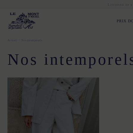
Livraison en p
PRIX D
Accueil
Nos intemporels
Nos intemporel
34
36
38
40
4