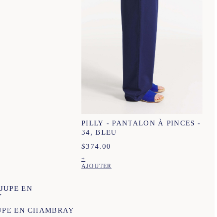
PILLY - PANTALON À PINCES -
34, BLEU
34
36
38
40
42
44
$
374.00
+
XS
S
M
L
XL
XXL
AJOUTER
JUPE EN CHAMBRAY