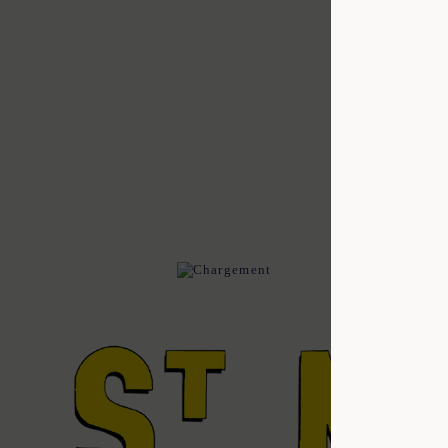
34
36
38
40
42
44
2
44
34
36
38
40
42
44
XL
XS
S
M
L
XL
XXL
XL
XS
S
M
L
XL
XXL
2
44