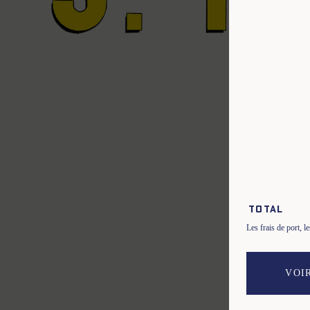
Instagram
No
Facebook
Co
Pinterest
Co
Total
Les frais de port, 
VOI