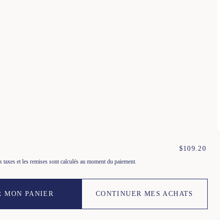
s boutiques
Conditions générales
ntactez-nous
Politique de confidentialité
nditions de livraisons, échanges et retours
Cookies
$
109.20
les taxes et les remises sont calculés au moment du paiement.
R MON PANIER
CONTINUER MES ACHATS