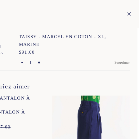
 pays européens
Fr
ÉRITAGE
1
TAISSY - MARCEL EN COTON - XL,
MARINE
$
Prix :
91.00
-
+
Supprimer
34
36
38
40
42
44
riez aimer
ANTALON À
37.00