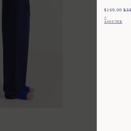
options
peuvent
$
169.00
$
3
être
choisies
+
sur
AJOUTER
la
Ce
page
produit
du
a
produit
plusieurs
variations.
Les
options
peuvent
être
choisies
sur
la
page
du
produit
2
44
XL
XS
S
M
L
XL
XXL
XL
XS
S
M
L
XL
XXL