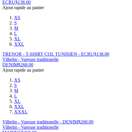
ECRU
$
138.00
Ajout rapide au panier
XS
S
M
L
XL
XXL
TRENOR - T-SHIRT COL TUNISIEN - ECRU
$
138.00
Vilhelm - Vareuse traditionelle
DENIM
$
268.00
Ajout rapide au panier
XS
S
M
L
XL
XXL
XXXL
Vilhelm - Vareuse traditionelle - DENIM
$
268.00
Vilhelm - Vareuse traditionelle