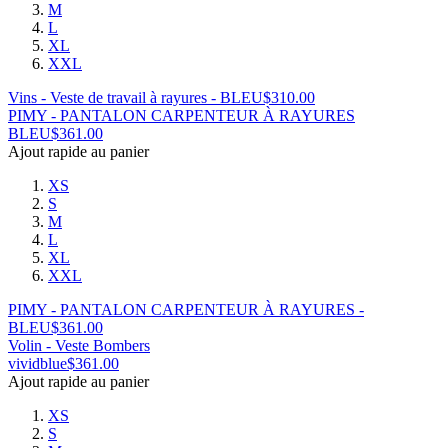
M
L
XL
XXL
Vins - Veste de travail à rayures - BLEU
$
310.00
PIMY - PANTALON CARPENTEUR À RAYURES
BLEU
$
361.00
Ajout rapide au panier
XS
S
M
L
XL
XXL
PIMY - PANTALON CARPENTEUR À RAYURES -
BLEU
$
361.00
Volin - Veste Bombers
vividblue
$
361.00
Ajout rapide au panier
XS
S