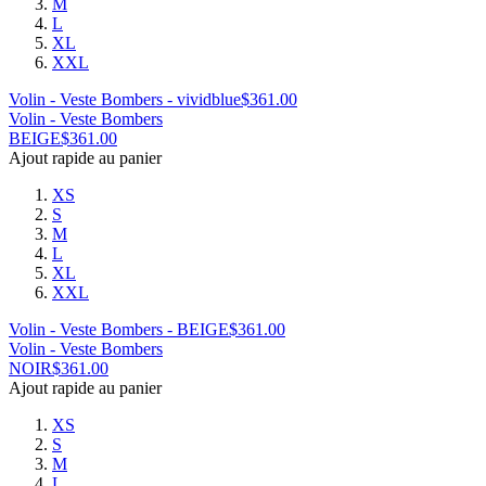
M
L
XL
XXL
Volin - Veste Bombers - vividblue
$
361.00
Volin - Veste Bombers
BEIGE
$
361.00
Ajout rapide au panier
XS
S
M
L
XL
XXL
Volin - Veste Bombers - BEIGE
$
361.00
Volin - Veste Bombers
NOIR
$
361.00
Ajout rapide au panier
XS
S
M
L