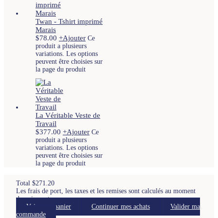
Twan - Tshirt imprimé
Marais
$
78.00
+
Ajouter
Ce
produit a plusieurs
variations. Les options
peuvent être choisies sur
la page du produit
La Véritable Veste de
Travail
$
377.00
+
Ajouter
Ce
produit a plusieurs
variations. Les options
peuvent être choisies sur
la page du produit
Total
$
271.20
Les frais de port, les taxes et les remises sont calculés au moment
du paiement.
Voir mon panier
Continuer mes achats
Valider ma
commande