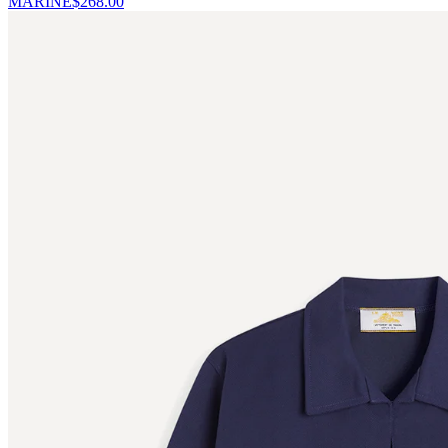
MARINE
$
268.00