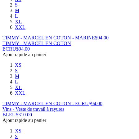
S
M
L
XL
XXL
TIMMY - MARCEL EN COTON - MARINE
$
94.00
TIMMY - MARCEL EN COTON
ECRU
$
94.00
Ajout rapide au panier
XS
S
M
L
XL
XXL
TIMMY - MARCEL EN COTON - ECRU
$
94.00
Vins - Veste de travail à rayures
BLEU
$
310.00
Ajout rapide au panier
XS
S