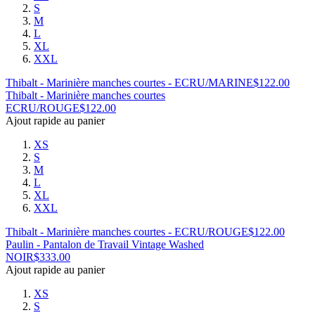
S
M
L
XL
XXL
Thibalt - Marinière manches courtes - ECRU/MARINE
$
122.00
Thibalt - Marinière manches courtes
ECRU/ROUGE
$
122.00
Ajout rapide au panier
XS
S
M
L
XL
XXL
Thibalt - Marinière manches courtes - ECRU/ROUGE
$
122.00
Paulin - Pantalon de Travail Vintage Washed
NOIR
$
333.00
Ajout rapide au panier
XS
S