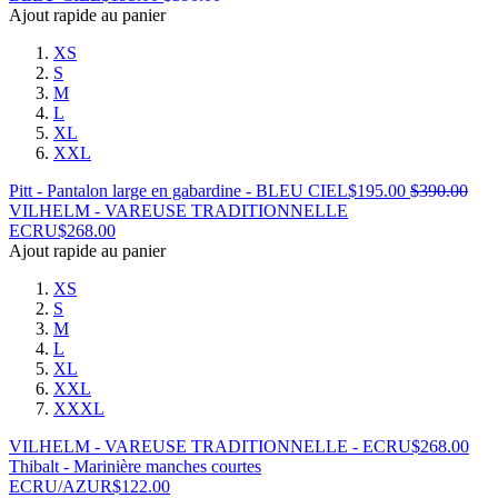
Ajout rapide au panier
XS
S
M
L
XL
XXL
Pitt - Pantalon large en gabardine - BLEU CIEL
$
195.00
$
390.00
VILHELM - VAREUSE TRADITIONNELLE
ECRU
$
268.00
Ajout rapide au panier
XS
S
M
L
XL
XXL
XXXL
VILHELM - VAREUSE TRADITIONNELLE - ECRU
$
268.00
Thibalt - Marinière manches courtes
ECRU/AZUR
$
122.00