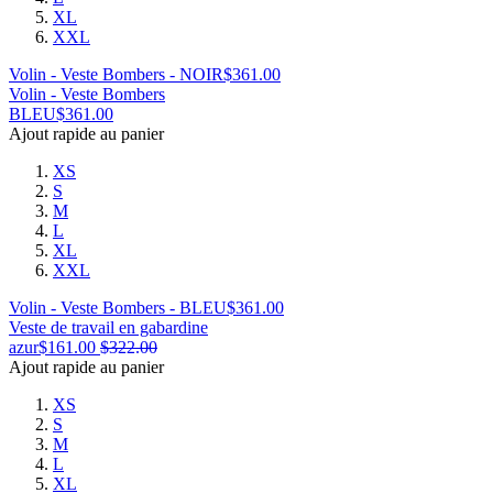
XL
XXL
Volin - Veste Bombers - NOIR
$
361.00
Volin - Veste Bombers
BLEU
$
361.00
Ajout rapide au panier
XS
S
M
L
XL
XXL
Volin - Veste Bombers - BLEU
$
361.00
Veste de travail en gabardine
azur
$
161.00
$
322.00
Ajout rapide au panier
XS
S
M
L
XL