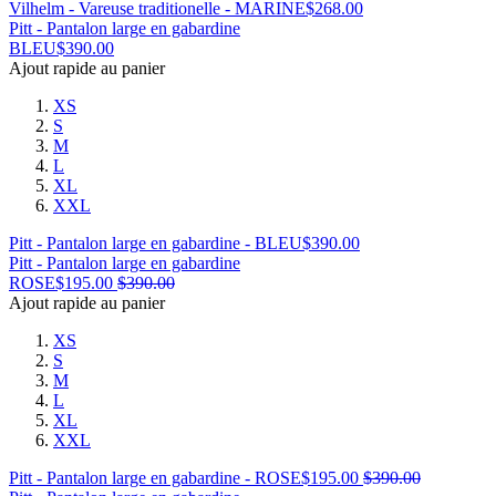
Vilhelm - Vareuse traditionelle - MARINE
$
268.00
Pitt - Pantalon large en gabardine
BLEU
$
390.00
Ajout rapide au panier
XS
S
M
L
XL
XXL
Pitt - Pantalon large en gabardine - BLEU
$
390.00
Pitt - Pantalon large en gabardine
ROSE
$
195.00
$
390.00
Ajout rapide au panier
XS
S
M
L
XL
XXL
Pitt - Pantalon large en gabardine - ROSE
$
195.00
$
390.00