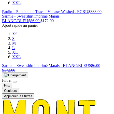
XXL
Paulin - Pantalon de Travail Vintage Washed - ECRU
$
333.00
Sarmie - Sweatshirt imprimé Marais
BLANC/BLEU
$
86.00
$
172.00
Ajout rapide au panier
XS
S
M
L
XL
XXL
Sarmie - Sweatshirt imprimé Marais - BLANC/BLEU
$
86.00
$
172.00
Filtrer
Prix
Couleurs
Appliquer les filtres