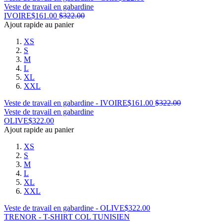
Veste de travail en gabardine
IVOIRE
$
161.00
$
322.00
Ajout rapide au panier
XS
S
M
L
XL
XXL
Veste de travail en gabardine - IVOIRE
$
161.00
$
322.00
Veste de travail en gabardine
OLIVE
$
322.00
Ajout rapide au panier
XS
S
M
L
XL
XXL
Veste de travail en gabardine - OLIVE
$
322.00
TRENOR - T-SHIRT COL TUNISIEN