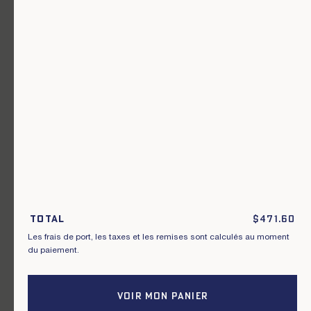
Un vêtement pour chaque usage.
Rejoignez notre newsletter.
S'inscrire
En m'inscrivant à cette newsletter, je reconnais avoir pris connaissance
des conditions générales de vente.
Total
$
471.60
Les frais de port, les taxes et les remises sont calculés au moment
Instagram
Nos boutiques
du paiement.
Facebook
Contactez-nous
Pinterest
Conditions de livraisons, échanges et
retours
VOIR MON PANIER