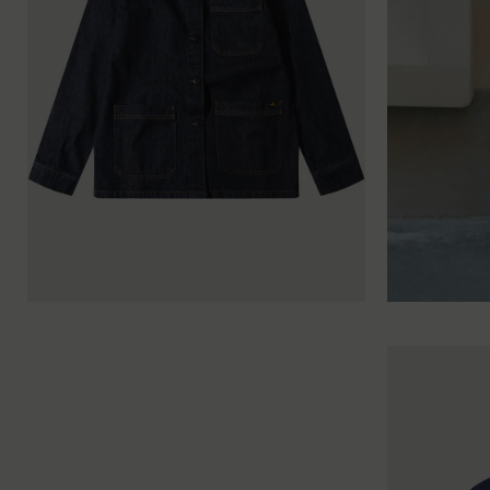
34
36
38
40
42
44
34
36
38
40
34
36
38
40
42
44