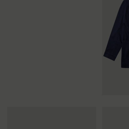
34
36
38
40