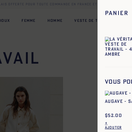
elais offerte pour toute commande en France et dans une sélect
Panier
 DOUX
FEMME
HOMME
VESTE DE TRAVAIL
HÉR
avail
34
36
38
40
42
44
Vous po
AUGAVE - S
$
52.00
+
AJOUTER