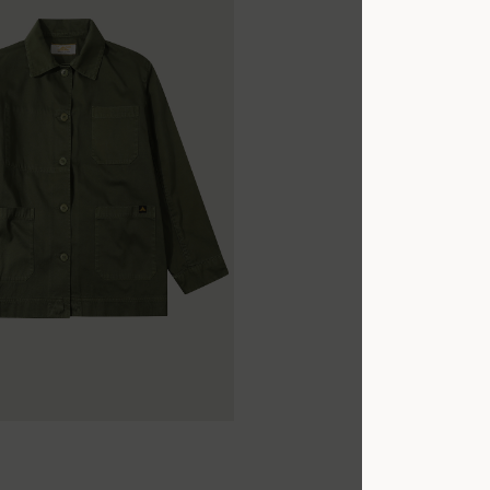
42
44
42
44
42
44
46
48
50
52
54
56
58
60