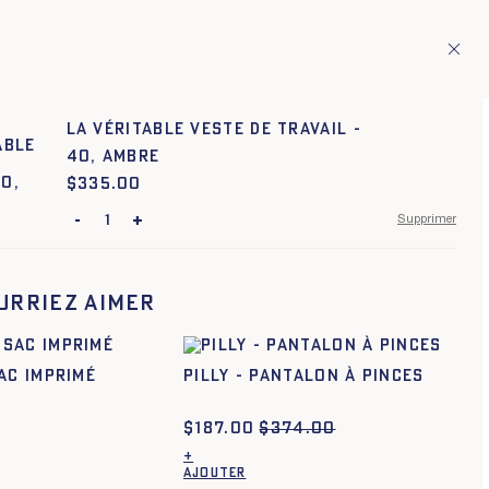
ion de pays européens
Fr
ITAGE
1
La Véritable Veste de Travail -
40, AMBRE
$
Prix :
335.00
-
+
Supprimer
34
36
38
40
42
44
urriez aimer
AC IMPRIMÉ
PILLY - PANTALON À PINCES
$
187.00
$
374.00
+
AJOUTER