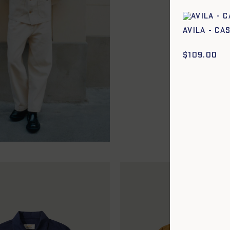
Avila - Ca
$
109.00
42
44