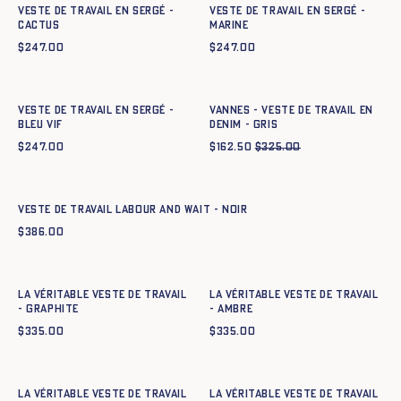
Veste de Travail en sergé -
Veste de Travail en sergé -
CACTUS
MARINE
$
247.00
$
247.00
Ajout rapide au panier
Ajout rapide au panier
34
36
38
40
42
44
34
36
38
40
42
44
Veste de Travail en sergé -
Vannes - Veste de travail en
BLEU VIF
denim - GRIS
$
247.00
$
162.50
$
325.00
Ajout rapide au panier
XS
S
M
L
XL
XXL
VESTE DE TRAVAIL LABOUR AND WAIT - NOIR
$
386.00
Ajout rapide au panier
Ajout rapide au panier
34
36
38
40
42
44
34
36
38
40
42
44
La Véritable Veste de Travail
La Véritable Veste de Travail
- GRAPHITE
- AMBRE
$
335.00
$
335.00
Ajout rapide au panier
Ajout rapide au panier
34
36
38
40
42
44
34
36
38
40
42
44
La Véritable Veste de Travail
La Véritable Veste de Travail