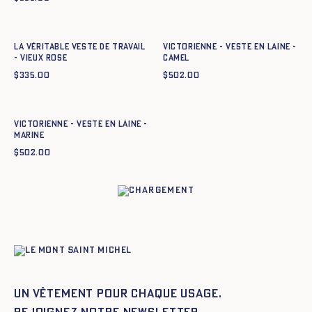
Ajout rapide au panier
Ajout rapide au panier
34
36
38
40
42
44
34
36
38
40
42
44
La Véritable Veste de Travail
Victorienne - Veste en laine -
- VIEUX ROSE
CAMEL
$
335.00
$
502.00
Ajout rapide au panier
34
36
38
40
42
44
Victorienne - Veste en laine -
MARINE
$
502.00
Un vêtement pour chaque usage.