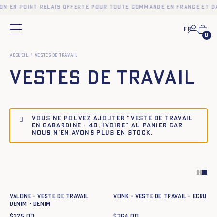
on en point relais offerte pour toute commande en France et d
Fr
Menu principal
0
Accueil
Vestes de travail
Vestes de travail
Vous ne pouvez ajouter "Veste de travail
en gabardine - 40, IVOIRE" au panier car
nous n’en avons plus en stock.
Ajout rapide au panier
Ajout rapide au panier
34
36
38
40
42
44
34
36
38
40
42
44
VALONE - VESTE DE TRAVAIL
VONK - VESTE DE TRAVAIL - ECRU
DENIM - DENIM
$
325.00
$
364.00