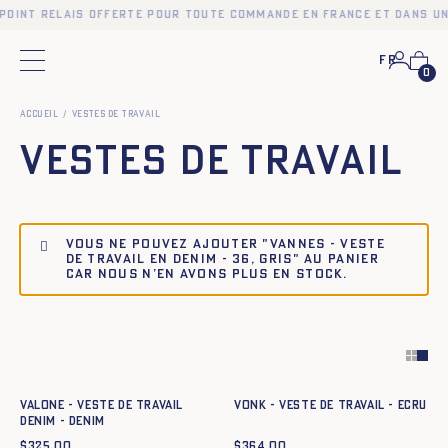
 point relais offerte pour toute commande en France et dans un
Fr
Menu principal
0
Accueil
Vestes de travail
Vestes de travail
Vous ne pouvez ajouter "Vannes - Veste
de travail en denim - 36, GRIS" au panier
car nous n’en avons plus en stock.
Ajout rapide au panier
Ajout rapide au panier
34
36
38
40
42
44
34
36
38
40
42
44
VALONE - VESTE DE TRAVAIL
VONK - VESTE DE TRAVAIL - ECRU
DENIM - DENIM
$
325.00
$
364.00