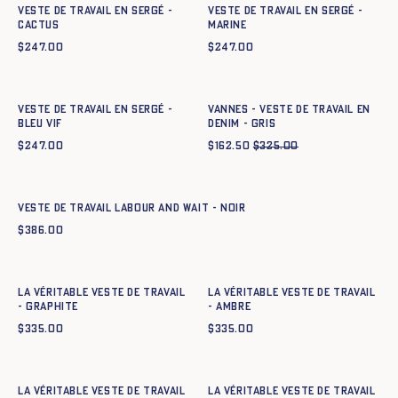
Veste de Travail en sergé -
Veste de Travail en sergé -
CACTUS
MARINE
$
247.00
$
247.00
Ajout rapide au panier
Ajout rapide au panier
34
36
38
40
42
44
34
36
38
40
42
44
Veste de Travail en sergé -
Vannes - Veste de travail en
BLEU VIF
denim - GRIS
$
247.00
$
162.50
$
325.00
Ajout rapide au panier
XS
S
M
L
XL
XXL
VESTE DE TRAVAIL LABOUR AND WAIT - NOIR
$
386.00
Ajout rapide au panier
Ajout rapide au panier
34
36
38
40
42
44
34
36
38
40
42
44
La Véritable Veste de Travail
La Véritable Veste de Travail
- GRAPHITE
- AMBRE
$
335.00
$
335.00
Ajout rapide au panier
Ajout rapide au panier
34
36
38
40
42
44
34
36
38
40
42
44
La Véritable Veste de Travail
La Véritable Veste de Travail