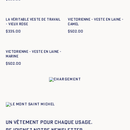
Ajout rapide au panier
Ajout rapide au panier
34
36
38
40
42
44
34
36
38
40
42
44
La Véritable Veste de Travail
Victorienne - Veste en laine -
- VIEUX ROSE
CAMEL
$
335.00
$
502.00
Ajout rapide au panier
34
36
38
40
42
44
Victorienne - Veste en laine -
MARINE
$
502.00
Un vêtement pour chaque usage.