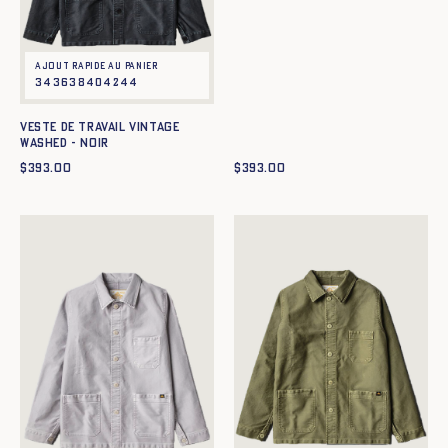
Ajout rapide au panier
34
36
38
40
42
44
Veste de travail Vintage
Washed - NOIR
$
393.00
$
393.00