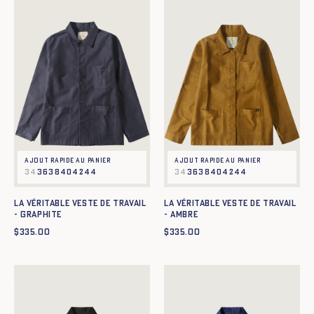
Ajout rapide au panier
Ajout rapide au panier
34
36
38
40
42
44
34
36
38
40
42
44
La Véritable Veste de Travail
La Véritable Veste de Travail
- GRAPHITE
- AMBRE
$
335.00
$
335.00