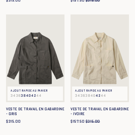
$
315.00
$
157.50
$
315.00
Ajout rapide au panier
Ajout rapide au panier
34
36
38
40
42
44
34
36
38
40
42
44
Veste de travail en gabardine
Veste de travail en gabardine
- GRIS
- IVOIRE
$
315.00
$
157.50
$
315.00