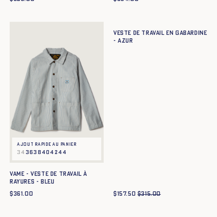
Ajout rapide au panier
34
36
38
40
42
44
Veste de travail en gabardine
- azur
Ajout rapide au panier
34
36
38
40
42
44
Vame - Veste de travail à
rayures - BLEU
$
361.00
$
157.50
$
315.00
Ajout rapide au panier
34
36
38
40
42
44