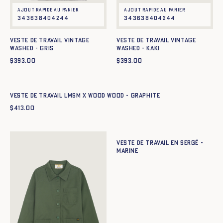
Ajout rapide au panier
Ajout rapide au panier
34
36
38
40
42
44
34
36
38
40
42
44
Veste de travail Vintage
Veste de travail Vintage
Washed - GRIS
Washed - KAKI
$
393.00
$
393.00
Ajout rapide au panier
42
44
46
48
50
52
54
56
58
60
Veste de travail LMSM x Wood Wood - GRAPHITE
$
413.00
Ajout rapide au panier
34
36
38
40
42
44
Veste de Travail en sergé -
MARINE