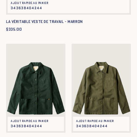
Ajout rapide au panier
34
36
38
40
42
44
La Véritable Veste de Travail - MARRON
$
335.00
Ajout rapide au panier
Ajout rapide au panier
34
36
38
40
42
44
34
36
38
40
42
44