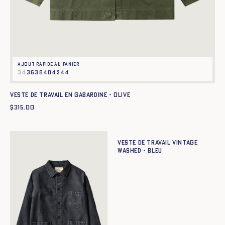
Ajout rapide au panier
34
36
38
40
42
44
Veste de travail en gabardine - OLIVE
$
315.00
Ajout rapide au panier
34
36
38
40
42
44
Veste de travail Vintage
Washed - BLEU