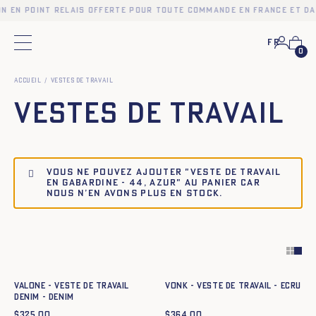
en point relais offerte pour toute commande en France et dans
Fr
Menu principal
0
Accueil
Vestes de travail
Vestes de travail
Vous ne pouvez ajouter "Veste de travail
en gabardine - 44, azur" au panier car
nous n’en avons plus en stock.
Ajout rapide au panier
Ajout rapide au panier
34
36
38
40
42
44
34
36
38
40
42
44
VALONE - VESTE DE TRAVAIL
VONK - VESTE DE TRAVAIL - ECRU
DENIM - DENIM
$
325.00
$
364.00