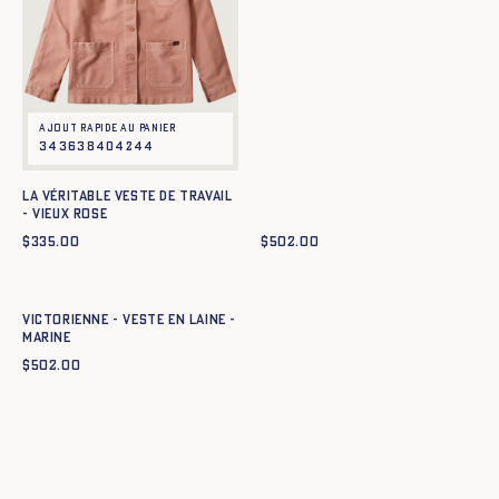
Ajout rapide au panier
34
36
38
40
42
44
La Véritable Veste de Travail
- VIEUX ROSE
$
335.00
$
502.00
Ajout rapide au panier
34
36
38
40
42
44
Victorienne - Veste en laine -
MARINE
$
502.00