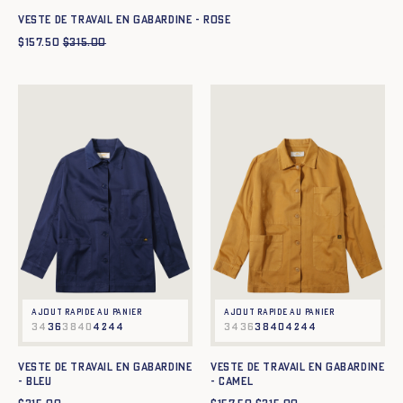
Veste de travail en gabardine - ROSE
$
157.50
$
315.00
Ajout rapide au panier
Ajout rapide au panier
34
36
38
40
42
44
34
36
38
40
42
44
Veste de travail en gabardine
Veste de travail en gabardine
- BLEU
- CAMEL