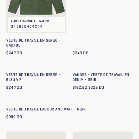
Ajout rapide au panier
34
36
38
40
42
44
Veste de Travail en sergé -
CACTUS
$
247.00
$
247.00
Ajout rapide au panier
Ajout rapide au panier
34
36
38
40
42
44
34
36
38
40
42
44
Veste de Travail en sergé -
Vannes - Veste de travail en
BLEU VIF
denim - GRIS
$
247.00
$
162.50
$
325.00
Ajout rapide au panier
XS
S
M
L
XL
XXL
VESTE DE TRAVAIL LABOUR AND WAIT - NOIR
$
386.00