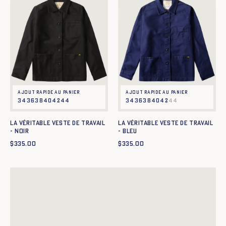
Ajout rapide au panier
Ajout rapide au panier
34
36
38
40
42
44
34
36
38
40
42
44
La Véritable Veste de Travail
La Véritable Veste de Travail
- NOIR
- BLEU
$
335.00
$
335.00