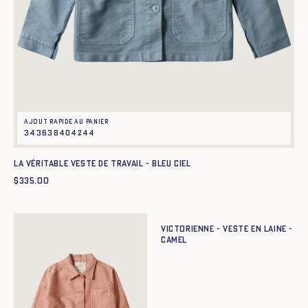
Ajout rapide au panier
34
36
38
40
42
44
La Véritable Veste de Travail - BLEU CIEL
$
335.00
Ajout rapide au panier
34
36
38
40
42
44
Victorienne - Veste en laine -
CAMEL