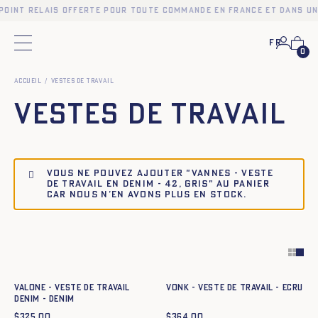
point relais offerte pour toute commande en France et dans un
Fr
Menu principal
0
Accueil
Vestes de travail
Vestes de travail
Vous ne pouvez ajouter "Vannes - Veste
de travail en denim - 42, GRIS" au panier
car nous n’en avons plus en stock.
Ajout rapide au panier
Ajout rapide au panier
34
36
38
40
42
44
34
36
38
40
42
44
VALONE - VESTE DE TRAVAIL
VONK - VESTE DE TRAVAIL - ECRU
DENIM - DENIM
$
325.00
$
364.00