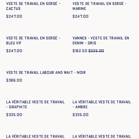
Veste de Travail en sergé -
Veste de Travail en sergé -
CACTUS
MARINE
$
247.00
$
247.00
Ajout rapide au panier
Ajout rapide au panier
34
36
38
40
42
44
34
36
38
40
42
44
Veste de Travail en sergé -
Vannes - Veste de travail en
BLEU VIF
denim - GRIS
$
247.00
$
162.50
$
325.00
Ajout rapide au panier
XS
S
M
L
XL
XXL
VESTE DE TRAVAIL LABOUR AND WAIT - NOIR
$
386.00
Ajout rapide au panier
Ajout rapide au panier
34
36
38
40
42
44
34
36
38
40
42
44
La Véritable Veste de Travail
La Véritable Veste de Travail
- GRAPHITE
- AMBRE
$
335.00
$
335.00
Ajout rapide au panier
Ajout rapide au panier
34
36
38
40
42
44
34
36
38
40
42
44
La Véritable Veste de Travail
La Véritable Veste de Travail