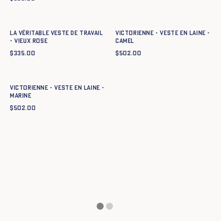
Ajout rapide au panier
Ajout rapide au panier
34
36
38
40
42
44
34
36
38
40
42
44
La Véritable Veste de Travail
Victorienne - Veste en laine -
- VIEUX ROSE
CAMEL
$
335.00
$
502.00
Ajout rapide au panier
34
36
38
40
42
44
Victorienne - Veste en laine -
MARINE
$
502.00