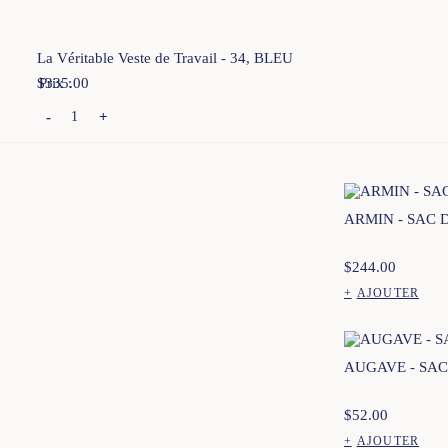
La Véritable Veste de Travail - 34, BLEU
$
Prix :
335.00
Fr
HÉRITAGE
-
+
ARMIN - SAC 
$
244.00
+
AJOUTER
Ce
produit
a
plusieurs
AUGAVE - SAC
variations.
Les
options
$
52.00
peuvent
être
+
AJOUTER