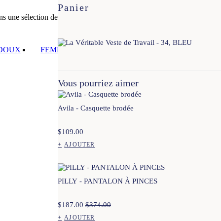
Panier
ans une sélection de pays européens
 DOUX
FEMME
HOMME
VESTE DE TRAVAIL
Vous pourriez aimer
40
42
44
34
36
38
40
42
44
Avila - Casquette brodée
$
109.00
+
AJOUTER
Ce
produit
a
plusieurs
PILLY - PANTALON À PINCES
variations.
Les
options
$
187.00
$
374.00
peuvent
être
+
AJOUTER