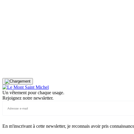
34
36
38
40
42
44
34
36
38
34
36
38
40
42
44
34
36
38
34
36
38
40
42
44
34
36
38
34
36
38
40
42
44
Un vêtement pour chaque usage.
Rejoignez notre newsletter.
En m'inscrivant à cette newsletter, je reconnais avoir pris connaissanc