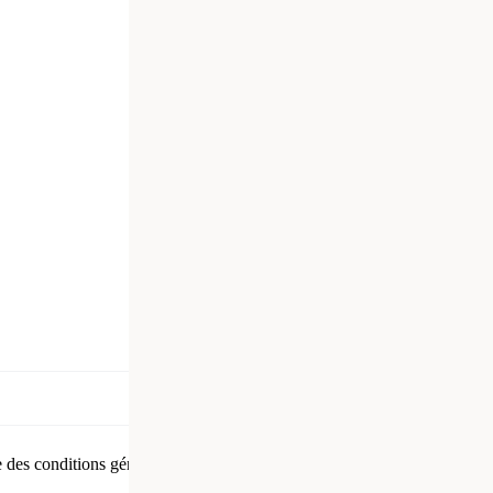
40
42
44
34
36
38
40
42
44
40
42
44
34
36
38
40
42
44
40
42
44
34
36
38
40
42
44
e des conditions générales de vente.