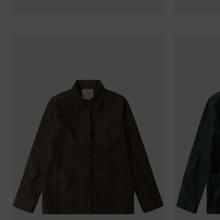
34
36
38
40
42
44
34
36
38
40