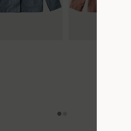
42
44
34
36
38
40
42
44