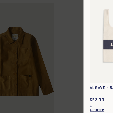
AUGAVE - S
$
52.00
+
AJOUTER