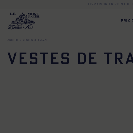
Livraison en point r
PRIX
Accueil
Vestes de travail
Vestes de tr
34
36
38
40
42
44
34
36
38
40
34
36
38
40
42
44
34
36
38
40
34
36
38
40
42
44
34
36
38
40
34
36
38
40
42
44
34
36
38
40
34
36
38
40
42
44
34
36
38
40