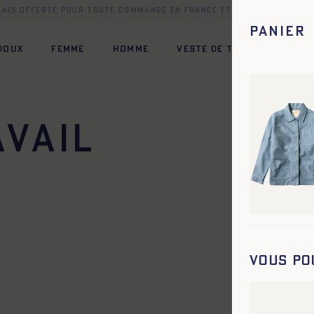
elais offerte pour toute commande en France et dans une sélect
Panier
 DOUX
FEMME
HOMME
VESTE DE TRAVAIL
HÉR
avail
42
44
34
36
38
40
42
44
42
44
34
36
38
40
42
44
42
44
34
36
38
40
42
44
42
44
42
44
46
48
50
52
54
56
58
60
Vous po
42
44
34
36
38
40
42
44
34
36
38
40
42
44