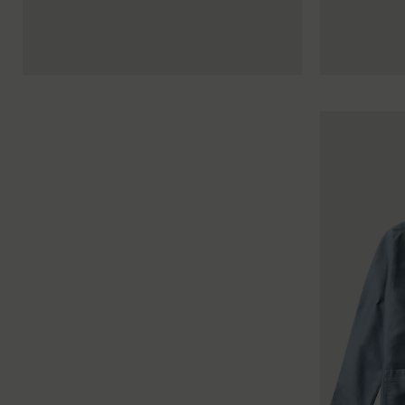
34
36
38
40
42
44
34
36
38
40
34
36
38
40
42
44