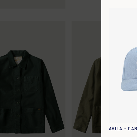
42
44
Avila - Ca