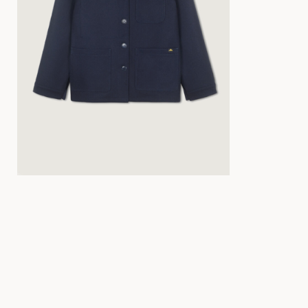
34
36
38
40
42
44