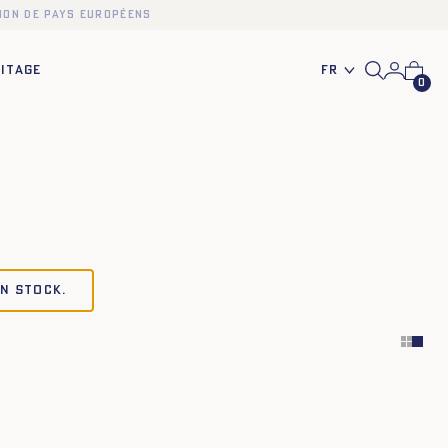
ion de pays européens
Fr
ITAGE
0
en stock.
34
36
38
40
42
44
34
36
38
40
42
44
34
36
38
40
42
44