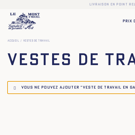
Livraison en point r
PRIX
Accueil
Vestes de travail
Vestes de tr
Vous ne pouvez ajouter "Veste de travail en ga
34
36
38
40
42
44
34
36
38
40
34
36
38
40
42
44
34
36
38
40
34
36
38
40
42
44
34
36
38
40