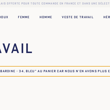
elais offerte pour toute commande en France et dans une sélect
 DOUX
FEMME
HOMME
VESTE DE TRAVAIL
HÉR
avail
bardine - 34, BLEU" au panier car nous n’en avons plus 
42
44
34
36
38
40
42
44
42
44
34
36
38
40
42
44
42
44
34
36
38
40
42
44