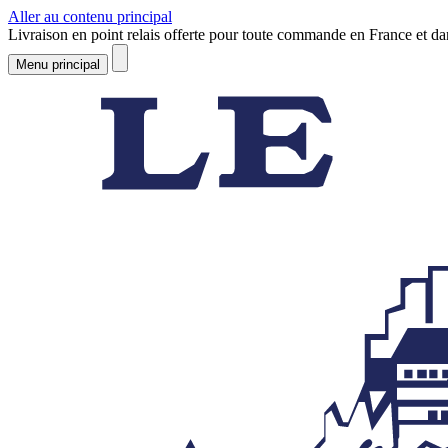
Aller au contenu principal
Livraison en point relais offerte pour toute commande en France et d
Menu principal