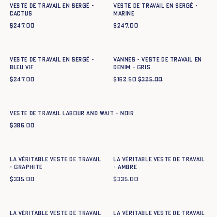
Veste de Travail en sergé -
Veste de Travail en sergé -
CACTUS
MARINE
$
247.00
$
247.00
Ajout rapide au panier
Ajout rapide au panier
34
36
38
40
42
44
34
36
38
40
42
44
Veste de Travail en sergé -
Vannes - Veste de travail en
BLEU VIF
denim - GRIS
$
247.00
$
162.50
$
325.00
Ajout rapide au panier
XS
S
M
L
XL
XXL
VESTE DE TRAVAIL LABOUR AND WAIT - NOIR
$
386.00
Ajout rapide au panier
Ajout rapide au panier
34
36
38
40
42
44
34
36
38
40
42
44
La Véritable Veste de Travail
La Véritable Veste de Travail
- GRAPHITE
- AMBRE
$
335.00
$
335.00
Ajout rapide au panier
Ajout rapide au panier
34
36
38
40
42
44
34
36
38
40
42
44
La Véritable Veste de Travail
La Véritable Veste de Travail