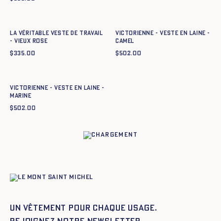
Ajout rapide au panier
Ajout rapide au panier
34
36
38
40
42
44
34
36
38
40
42
44
La Véritable Veste de Travail
Victorienne - Veste en laine -
- VIEUX ROSE
CAMEL
$
335.00
$
502.00
Ajout rapide au panier
34
36
38
40
42
44
Victorienne - Veste en laine -
MARINE
$
502.00
Un vêtement pour chaque usage.