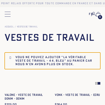
 point relais offerte pour toute commande en France et dans u
Fr
Menu principal
0
Accueil
Vestes de travail
Vestes de travail
Vous ne pouvez ajouter "La Véritable
Veste de Travail - 44, BLEU" au panier car
nous n’en avons plus en stock.
Ajout rapide au panier
Ajout rapide au panier
34
36
38
40
42
44
34
36
38
40
42
44
VALONE - VESTE DE TRAVAIL
VONK - VESTE DE TRAVAIL - ECRU
DENIM - DENIM
$
325.00
$
364.00