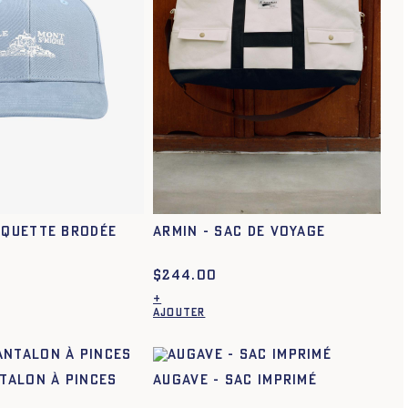
34
36
38
40
42
44
34
36
38
40
42
44
squette brodée
ARMIN - SAC DE VOYAGE
$
244.00
+
AJOUTER
Ce
produit
a
plusieurs
NTALON À PINCES
AUGAVE - SAC IMPRIMÉ
.
variations.
Les