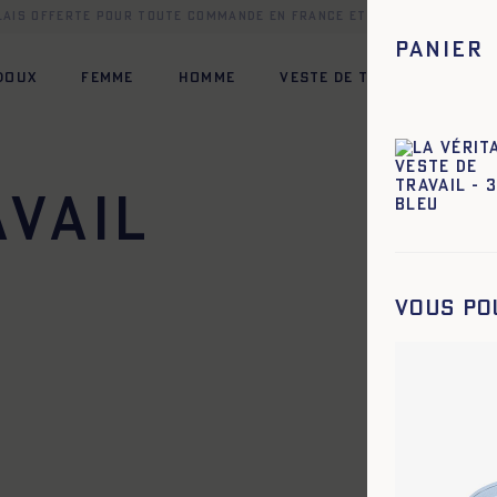
elais offerte pour toute commande en France et dans une sélect
Panier
 DOUX
FEMME
HOMME
VESTE DE TRAVAIL
HÉR
avail
42
44
34
36
38
40
42
44
Vous po
42
44
34
36
38
40
42
44
42
44
34
36
38
40
42
44
42
44
42
44
46
48
50
52
54
56
58
60
42
44
34
36
38
40
42
44
42
44
34
36
38
40
42
44