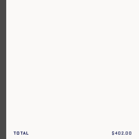
Un vêtement pour chaque usage.
Total
$
402.00
Rejoignez notre newsletter.