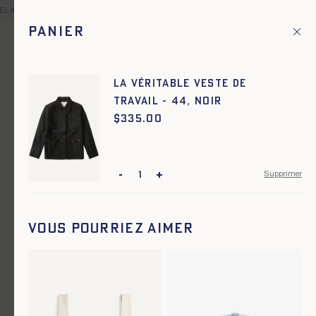
lais offerte pour toute commande en France et dans une sélecti
Panier
Fr
Menu principal
1
Accueil
Vestes de travail
La Véritable Veste de
Travail - 44, NOIR
Vestes de travail
$
Prix :
335.00
-
+
Supprimer
Vous pourriez aimer